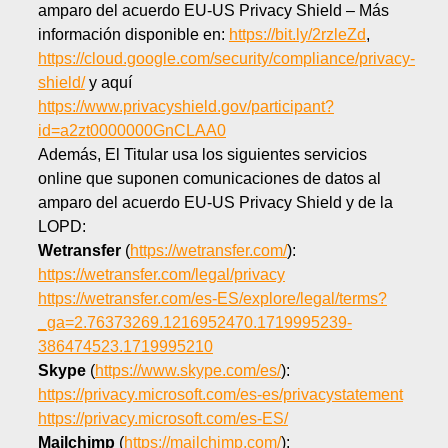
amparo del acuerdo EU-US Privacy Shield – Más
información disponible en:
https://bit.ly/2rzleZd
,
https://cloud.google.com/security/compliance/privacy-
shield/
y aquí
https://www.privacyshield.gov/participant?
id=a2zt0000000GnCLAA0
Además, El Titular usa los siguientes servicios
online que suponen comunicaciones de datos al
amparo del acuerdo EU-US Privacy Shield y de la
LOPD:
Wetransfer
(
https://wetransfer.com/
):
https://wetransfer.com/legal/privacy
https://wetransfer.com/es-ES/explore/legal/terms?
_ga=2.76373269.1216952470.1719995239-
386474523.1719995210
Skype
(
https://www.skype.com/es/
):
https://privacy.microsoft.com/es-es/privacystatement
https://privacy.microsoft.com/es-ES/
Mailchimp
(
https://mailchimp.com/
):