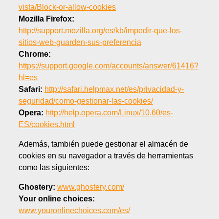
vista/Block-or-allow-cookies
Mozilla Firefox:
http://support.mozilla.org/es/kb/impedir-que-los-
sitios-web-guarden-sus-preferencia
Chrome:
https://support.google.com/accounts/answer/61416?
hl=es
Safari:
http://safari.helpmax.net/es/privacidad-y-
seguridad/como-gestionar-las-cookies/
Opera:
http://help.opera.com/Linux/10.60/es-
ES/cookies.html
Además, también puede gestionar el almacén de
cookies en su navegador a través de herramientas
como las siguientes:
Ghostery:
www.ghostery.com/
Your online choices:
www.youronlinechoices.com/es/